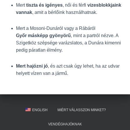
Mert
tiszta és igényes
, női és férfi
vizesblokkjaink
vannak
, amit a bérlőink használhatnak.
Mert a Mosoni-Dunáról vagy a Rábáról
Győr másképp gyönyörű
, mint a partról nézve. A
Szigetköz szépsége varázslatos, a Dunára kimenni
pedig páratlan élmény.
Mert hajózni jó
, és azt csak úgy lehet, ha az udvar
helyett vízen van a jármű.
ENGLISH
MIÉRT VÁLASSZON MINKET?
VENDÉGHAJÓKNAK