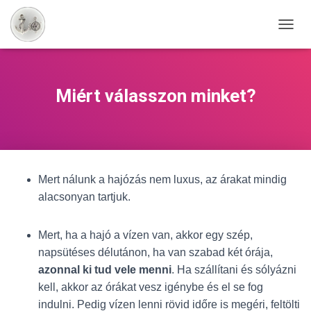
N
A
V
I
G
Miért válasszon minket?
Á
C
I
Ó
B
E
Mert nálunk a hajózás nem luxus, az árakat mindig
-
/
alacsonyan tartjuk.
K
I
K
Mert, ha a hajó a vízen van, akkor egy szép,
A
napsütéses délutánon, ha van szabad két órája,
P
azonnal ki tud vele menni
. Ha szállítani és sólyázni
C
S
kell, akkor az órákat vesz igénybe és el se fog
O
indulni. Pedig vízen lenni rövid időre is megéri, feltölti