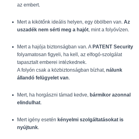
L
az embert.
Á
S
A
Mert a kikötőnk ideális helyen, egy öbölben van.
Az
uszadék nem sérti meg a hajót
, mint a folyóvízen.
Mert a hajója biztonságban van. A
PATENT Security
folyamatosan figyeli, ha kell, az elfogó-szolgálat
tapasztalt emberei intézkednek.
A folyón csak a közbiztonságban bízhat,
nálunk
állandó felügyelet van
.
Mert, ha horgászni támad kedve,
bármikor azonnal
elindulhat
.
Mert igény esetén
kényelmi szolgáltatásokat is
nyújtunk
.